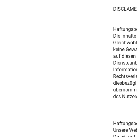
DISCLAME
Haftungsbe
Die Inhalt
Gleichwohl 
keine Gewä
auf diesen
Diensteanbi
Informatio
Rechtsverl
diesbezügl
übernommen
des Nutzer
Haftungsbe
Unsere Web
Da wir auf 