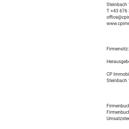
Steinbach 
T +43 676
office@cpi
www.cpimm
Firmensitz
Herausgebe
CP Immobi
Steinbach
Firmenbuc
Firmenbuch
Umsatzste