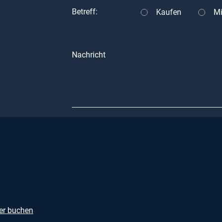
Betreff:
Kaufen
Mi
nden durch
 einen
deren Wert
Nachricht
se und
reichen.
er buchen