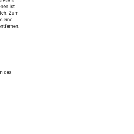
nen ist
lich. Zum
s eine
ntfernen.
m
en des