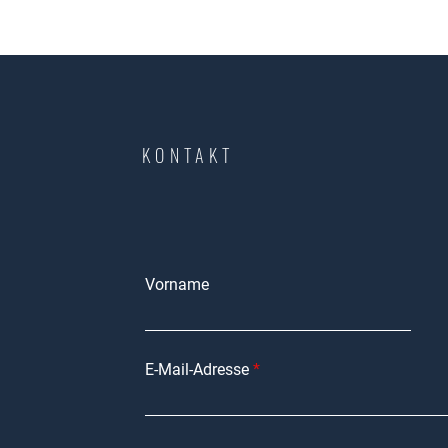
KONTAKT
Vorname
lung von
. Mit
E-Mail-Adresse
nd einem
lien