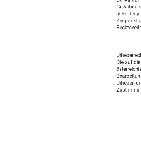
Gewähr übe
stets der j
Zeitpunkt 
Rechtsverl
Urheberrec
Die auf di
österreichi
Bearbeitun
Urheber- u
Zustimmung