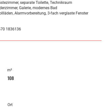
tezimmer, separate Toilette, Technikraum
derzimmer, Galerie, modernes Bad
ollläden, Alarmvorbereitung, 3-fach verglaste Fenster
670 1836136
m²
108
Ort