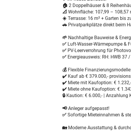
🏠
2 Doppelhäuser & 8 Reihenhä
📐
Wohnfläche:
107,99 – 108,57 
☀️
Terrasse:
16 m² + Garten bis 
🚗
Privatparkplätze direkt beim 
🌱
Nachhaltige Bauweise & Energi
✅
Luft-Wasser-Wärmepumpe & 
✅
PV-Leerverrohrung für Photovo
✅
Energieausweis:
RH: HWB 37 / 
💰
Flexible Finanzierungsmodelle
✔️
Kauf
ab € 379.000,-
provisions
✔️
Miete mit Kaufoption: € 1.232,
✔️
Miete ohne Kaufoption:
€ 1.342
🔒
Kaution:
€ 6.000,- |
Anzahlung K
📢
Anleger aufgepasst!
✅
Sofortige Mieteinnahmen & steu
🏡
Moderne Ausstattung & durch