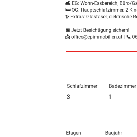
🛋️
EG:
Wohn-Essbereich, Büro/Gäs
🛏️
OG:
Hauptschlafzimmer, 2 Kin
✨
Extras:
Glasfaser, elektrische R
📅
Jetzt Besichtigung sichern!
📩
office@cpimmobilien.at
| 📞
0
Schlafzimmer
Badezimmer
3
1
Etagen
Baujahr