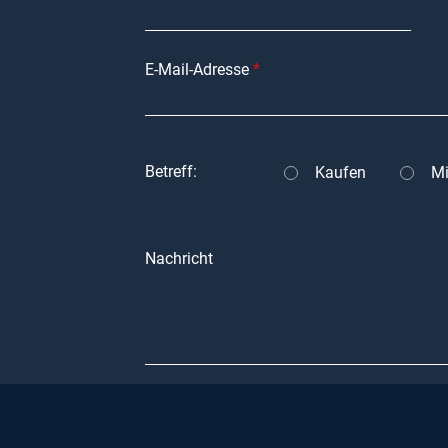
lung von
. Mit
E-Mail-Adresse
nd einem
lien
Betreff:
Kaufen
Mi
nden durch
 einen
deren Wert
Nachricht
se und
reichen.