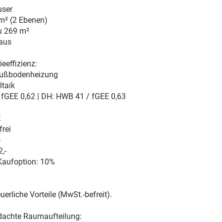
user
m² (2 Ebenen)
zu
269 m²
Haus
eeffizienz:
Fußbodenheizung
ltaik
fGEE 0,62 | DH: HWB 41 / fGEE 0,63
:
frei
-
,-
aufoption:
10%
erliche Vorteile (MwSt.-befreit).
dachte Raumaufteilung: