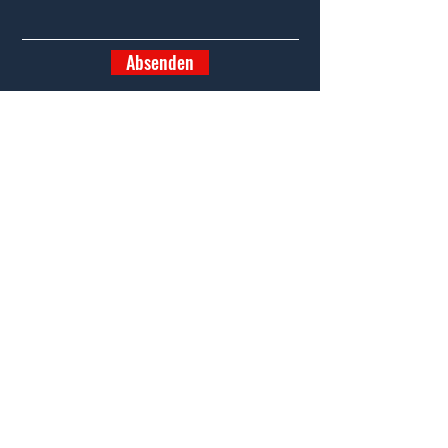
Absenden
Start
Objekte
Kontakt
CProoms24 -
Hier buchen
Steinbach 107
2761 Miesenbach
office@cpimmobilien.at