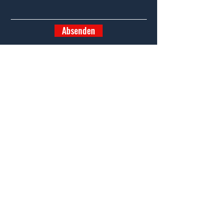
Absenden
Start
Objekte
Kontakt
CProoms24 -
Hier buchen
Steinbach 107
2761 Miesenbach
office@cpimmobilien.at